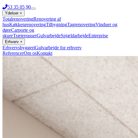
53 35 05 90
Ydelser
+
Totalrenovering
Renovering af
hus
Køkkenrenovering
Tilbygning
Tagrenovering
Vinduer og
døre
Carporte og
skure
Træterrasser
Gulvarbejde
Spjældarbejde
Entreprise
Erhverv
+
Erhvervsbyggeri
Gulvarbejde for erhverv
Referencer
Om os
Kontakt
53 35 05 90