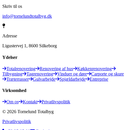
Skriv til os
info@tornelundtotalbyg.dk
Adresse
Ligustervej 1, 8600 Silkeborg
Ydelser
Totalrenovering
Renovering af hus
Køkkenrenovering
Tilbygning
Tagrenovering
Vinduer og døre
Carporte og skure
Træterrasser
Gulvarbejde
Spjældarbejde
Entreprise
Virksomhed
Om os
Kontakt
Privatlivspolitik
©
2026
Tornelund Totalbyg
Privatlivspolitik