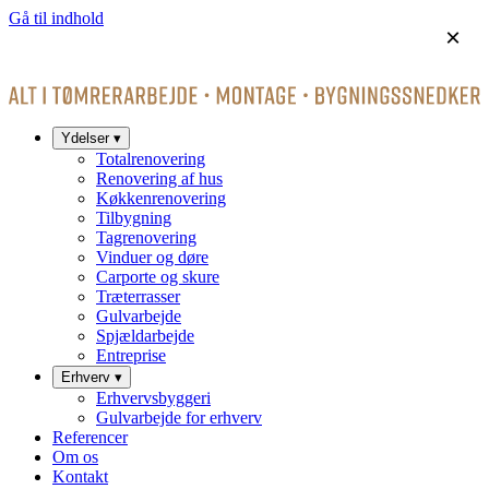
Gå til indhold
×
Ydelser
▾
Totalrenovering
Renovering af hus
Køkkenrenovering
Tilbygning
Tagrenovering
Vinduer og døre
Carporte og skure
Træterrasser
Gulvarbejde
Spjældarbejde
Entreprise
Erhverv
▾
Erhvervsbyggeri
Gulvarbejde for erhverv
Referencer
Om os
Kontakt