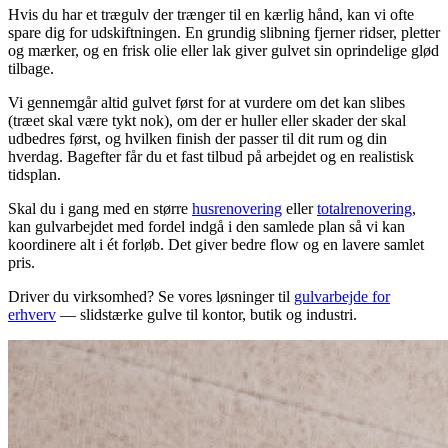
Hvis du har et trægulv der trænger til en kærlig hånd, kan vi ofte
spare dig for udskiftningen. En grundig slibning fjerner ridser, pletter
og mærker, og en frisk olie eller lak giver gulvet sin oprindelige glød
tilbage.
Vi gennemgår altid gulvet først for at vurdere om det kan slibes
(træet skal være tykt nok), om der er huller eller skader der skal
udbedres først, og hvilken finish der passer til dit rum og din
hverdag. Bagefter får du et fast tilbud på arbejdet og en realistisk
tidsplan.
Skal du i gang med en større
husrenovering
eller
totalrenovering
,
kan gulvarbejdet med fordel indgå i den samlede plan så vi kan
koordinere alt i ét forløb. Det giver bedre flow og en lavere samlet
pris.
Driver du virksomhed? Se vores løsninger til
gulvarbejde for
erhverv
— slidstærke gulve til kontor, butik og industri.