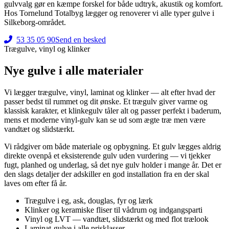
gulvvalg gør en kæmpe forskel for både udtryk, akustik og komfort.
Hos Tornelund Totalbyg lægger og renoverer vi alle typer gulve i
Silkeborg-området.
53 35 05 90
Send en besked
Trægulve, vinyl og klinker
Nye gulve i alle materialer
Vi lægger trægulve, vinyl, laminat og klinker — alt efter hvad der
passer bedst til rummet og dit ønske. Et trægulv giver varme og
klassisk karakter, et klinkegulv tåler alt og passer perfekt i baderum,
mens et moderne vinyl-gulv kan se ud som ægte træ men være
vandtæt og slidstærkt.
Vi rådgiver om både materiale og opbygning. Et gulv lægges aldrig
direkte ovenpå et eksisterende gulv uden vurdering — vi tjekker
fugt, planhed og underlag, så det nye gulv holder i mange år. Det er
den slags detaljer der adskiller en god installation fra en der skal
laves om efter få år.
Trægulve i eg, ask, douglas, fyr og lærk
Klinker og keramiske fliser til vådrum og indgangsparti
Vinyl og LVT — vandtæt, slidstærkt og med flot trælook
Laminat-gulve i alle prisklasser