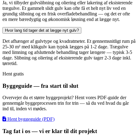
Ja, vi tilbyder gulvslibning og oliering eller lakering af eksisterende
trægulve. Et gammelt slidt gulv kan ofte få et helt nyt liv ved en
grundig slibning og en frisk overfladebehandling — og det er ofte
en mere bæredygtig og økonomisk løsning end at lægge nyt.
Hvor lang tid tager det at lægge nyt gulv?
Det afhænger af gulvtype og kvadratmeter. Et gennemsnitligt rum på
25-30 m² med klikgulv kan typisk lægges på 1-2 dage. Trægulve
med limning og afsluttende behandling tager længere — typisk 3-5
dage. Slibning og oliering af eksisterende gulv tager 2-3 dage inkl.
tørretid.
Hent gratis
Byggeguide — fra start til slut
Overvejer du et større byggeprojekt? Hent vores PDF-guide der
gennemgår byggeprocessen trin for trin — så du ved hvad du går
ind til, inden vi mødes.
Hent byggeguide (PDF)
Tag fat i os — vi er klar til dit projekt