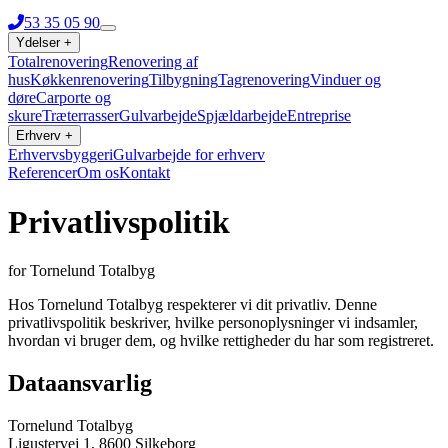
53 35 05 90
Ydelser
+
Totalrenovering
Renovering af
hus
Køkkenrenovering
Tilbygning
Tagrenovering
Vinduer og
døre
Carporte og
skure
Træterrasser
Gulvarbejde
Spjældarbejde
Entreprise
Erhverv
+
Erhvervsbyggeri
Gulvarbejde for erhverv
Referencer
Om os
Kontakt
53 35 05 90
Privatlivspolitik
for Tornelund Totalbyg
Hos
Tornelund Totalbyg
respekterer vi dit privatliv. Denne
privatlivspolitik beskriver, hvilke personoplysninger vi indsamler,
hvordan vi bruger dem, og hvilke rettigheder du har som registreret.
Dataansvarlig
Tornelund Totalbyg
Ligustervej 1, 8600 Silkeborg