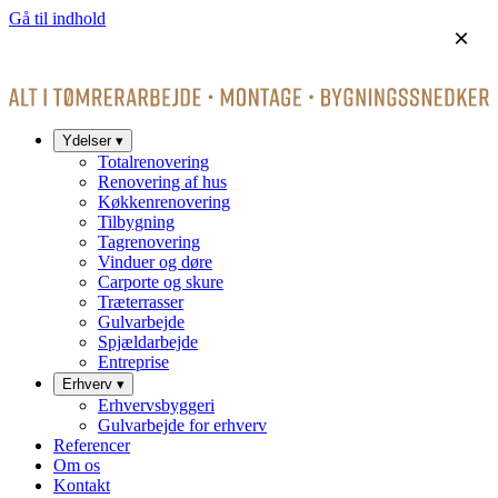
Gå til indhold
×
Ydelser
▾
Totalrenovering
Renovering af hus
Køkkenrenovering
Tilbygning
Tagrenovering
Vinduer og døre
Carporte og skure
Træterrasser
Gulvarbejde
Spjældarbejde
Entreprise
Erhverv
▾
Erhvervsbyggeri
Gulvarbejde for erhverv
Referencer
Om os
Kontakt