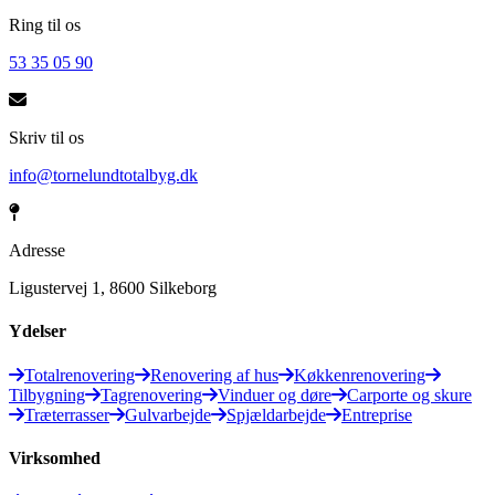
Ring til os
53 35 05 90
Skriv til os
info@tornelundtotalbyg.dk
Adresse
Ligustervej 1, 8600 Silkeborg
Ydelser
Totalrenovering
Renovering af hus
Køkkenrenovering
Tilbygning
Tagrenovering
Vinduer og døre
Carporte og skure
Træterrasser
Gulvarbejde
Spjældarbejde
Entreprise
Virksomhed