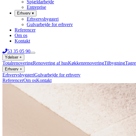
Spjældarbejde
Entreprise
Erhverv
▾
Erhvervsbyggeri
Gulvarbejde for erhverv
Referencer
Om os
Kontakt
53 35 05 90
Ydelser
+
Totalrenovering
Renovering af hus
Køkkenrenovering
Tilbygning
Tagre
Erhverv
+
Erhvervsbyggeri
Gulvarbejde for erhverv
Referencer
Om os
Kontakt
53 35 05 90