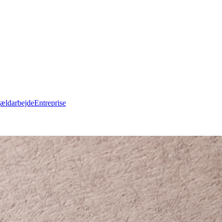
ældarbejde
Entreprise