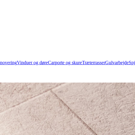
novering
Vinduer og døre
Carporte og skure
Træterrasser
Gulvarbejde
Spj