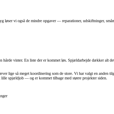
lbyg løser vi også de mindre opgaver — reparationer, udskiftninger, 
en hårde vinter. En liste der er kommet løs. Spjældarbejde dækker alt d
er lige så meget koordinering som de store. Vi har valgt en anden tilgan
 lille spjældjob — og er kommet tilbage med større projekter siden.
inger