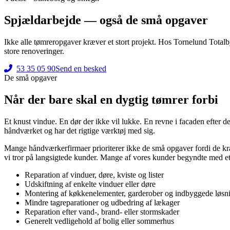
Spjældarbejde — også de små opgaver
Ikke alle tømreropgaver kræver et stort projekt. Hos Tornelund Tota
store renoveringer.
53 35 05 90
Send en besked
De små opgaver
Når der bare skal en dygtig tømrer forbi
Et knust vindue. En dør der ikke vil lukke. En revne i facaden efter d
håndværket og har det rigtige værktøj med sig.
Mange håndværkerfirmaer prioriterer ikke de små opgaver fordi de kræv
vi tror på langsigtede kunder. Mange af vores kunder begyndte med et
Reparation af vinduer, døre, kviste og lister
Udskiftning af enkelte vinduer eller døre
Montering af køkkenelementer, garderober og indbyggede løsn
Mindre tagreparationer og udbedring af lækager
Reparation efter vand-, brand- eller stormskader
Generelt vedligehold af bolig eller sommerhus