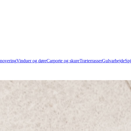
novering
Vinduer og døre
Carporte og skure
Træterrasser
Gulvarbejde
Spj