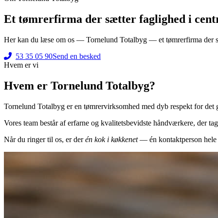
Et tømrerfirma der sætter faglighed i cen
Her kan du læse om os — Tornelund Totalbyg — et tømrerfirma der sæt
53 35 05 90
Send en besked
Hvem er vi
Hvem er Tornelund Totalbyg?
Tornelund Totalbyg er en tømrervirksomhed med dyb respekt for det go
Vores team består af erfarne og kvalitetsbevidste håndværkere, der tager 
Når du ringer til os, er der
én kok i køkkenet
— én kontaktperson hele v