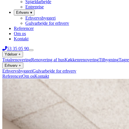
Spjældarbejde
Entreprise
Erhverv
▾
Erhvervsbyggeri
Gulvarbejde for erhverv
Referencer
Om os
Kontakt
53 35 05 90
Ydelser
+
Totalrenovering
Renovering af hus
Køkkenrenovering
Tilbygning
Tagre
Erhverv
+
Erhvervsbyggeri
Gulvarbejde for erhverv
Referencer
Om os
Kontakt
53 35 05 90