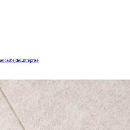
ældarbejde
Entreprise