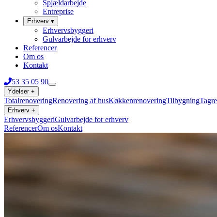
Spjældarbejde
Entreprise
Erhverv
▾
Erhvervsbyggeri
Gulvarbejde for erhverv
Referencer
Om os
Kontakt
53 35 05 90
Ydelser
+
Totalrenovering
Renovering af hus
Køkkenrenovering
Tilbygning
Tagre
Erhverv
+
Erhvervsbyggeri
Gulvarbejde for erhverv
Referencer
Om os
Kontakt
53 35 05 90