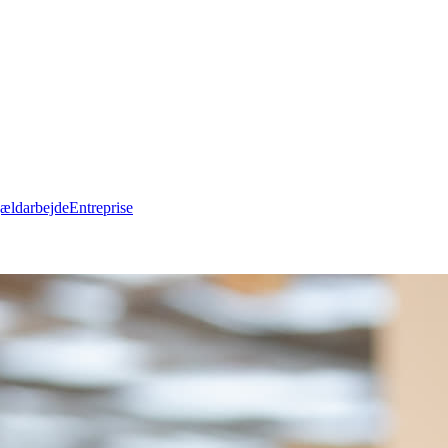
ældarbejde
Entreprise