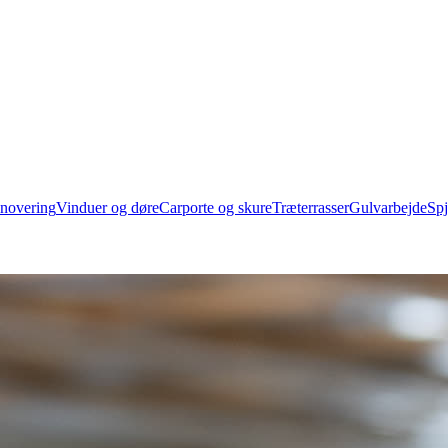
novering
Vinduer og døre
Carporte og skure
Træterrasser
Gulvarbejde
Spj